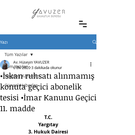
Yazı
Tüm Yazılar
Av. Hüseyin YAVUZER
Tüm Yazılar
6 Eki 2020
3 dakikada okunur
•İskan ruhsatı alınmamış
Yargıtay Kararları
konuta geçici abonelik
Güncel Haberler
tesisi •İmar Kanunu Geçici
11. madde
T.C.
Yargıtay
3. Hukuk Dairesi