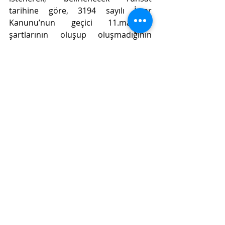
tarihine göre, 3194 sayılı İmar 
Kanunu’nun geçici 11.maddesi 
şartlarının oluşup oluşmadığının 
incelenmesi gerektiği kuşkusuzdur.
O halde, mahkemece; ilk inşaat 
ruhsatının istenerek, belirlenecek 
ruhsat tarihine göre, 3194 sayılı İmar 
Kanunu’nun geçici 11.maddesi 
şartlarının oluşup oluşmadığının 
değerlendirilmesi ve hasıl olacak 
sonuca göre karar verilmesi 
gerekirken, eksik incelmeme ile yazılı 
şekilde hüküm kurulması doğru 
olmamıştır.
SONUÇ: Yukarıda açıklanan esaslar 
gözönünde tutulmaksızın yazılı 