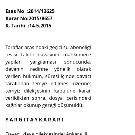
Esas No  :2014/13625
Karar No:2015/8657
K. Tarihi  :14.5.2015
Taraflar arasındaki geçici su aboneliği 
tesisi talebi davasının mahkemece 
yapılan yargılaması sonucunda, 
davanın redinne yönelik olarak 
verilen hükmün, süresi içinde davacı 
tarafından temyiz edilmesi üzerine; 
temyiz dilekçesinin kabulüne karar 
verildikten sonra, dosya içerisindeki 
kağıtlar okunup gereği düşünüldü:
Y A R G I T A Y K A R A R I
Davacı, dava dilekçesinde; Ankara İli .. 