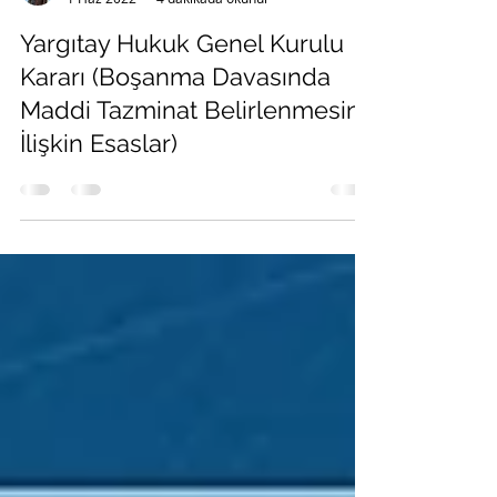
Av. Hüseyin YAVUZER
1 Haz 2022
4 dakikada okunur
Yargıtay Hukuk Genel Kurulu
Kararı (Boşanma Davasında
Maddi Tazminat Belirlenmesine
İlişkin Esaslar)