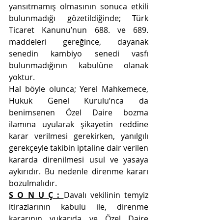
yansıtmamış olmasının sonuca etkili 
bulunmadığı gözetildiğinde; Türk 
Ticaret Kanunu’nun 688. ve 689. 
maddeleri gereğince, dayanak 
senedin kambiyo senedi vasfı 
bulunmadığının kabulüne olanak 
yoktur.
Hal böyle olunca; Yerel Mahkemece, 
Hukuk Genel Kurulu’nca da 
benimsenen Özel Daire bozma 
ilamına uyularak şikayetin reddine 
karar verilmesi gerekirken, yanılgılı 
gerekçeyle takibin iptaline dair verilen 
kararda direnilmesi usul ve yasaya 
aykırıdır. Bu nedenle direnme kararı 
bozulmalıdır.
S O N U Ç : 
Davalı vekilinin temyiz 
itirazlarının kabulü ile, direnme 
kararının yukarıda ve Özel Daire 