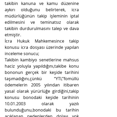
takibin kanuna ve kamu düzenine 
aykırı olduğunu belirterek, icra 
müdürlüğünün takip işleminin iptal 
edilmesini ve teminatsız olarak 
takibin durdurulmasını talep ve dava 
etmiştir.
İcra Hukuk Mahkemesince takip 
konusu icra dosyası üzerinde yapılan 
inceleme sonucu;
Takibin kambiyo senetlerine mahsus 
haciz yoluyla yapıldığını,takibe konu 
bononun gerçek bir keşide tarihini 
taşımadığını,çünkü “YTL”fomüllü 
ödemelerin 2005 yılından itibaren 
yasal olarak yürürlüğe girdiğini,takip 
konusu bonodaki keşide tarihinin 
10.01.2003 olarak yazılı 
bulunduğunu,bonodaki bu tarihin 
açıklanan nedenlerden dolayı yok 