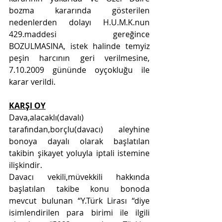
bozma kararında gösterilen 
nedenlerden dolayı H.U.M.K.nun 
429.maddesi gereğince 
BOZULMASINA, istek halinde temyiz 
peşin harcının geri verilmesine, 
7.10.2009 gününde oyçokluğu ile 
karar verildi.
KARŞI OY
Dava,alacaklı(davalı) 
tarafından,borçlu(davacı) aleyhine 
bonoya dayalı olarak başlatılan 
takibin şikayet yoluyla iptali istemine 
ilişkindir.
Davacı vekili,müvekkili hakkında 
başlatılan takibe konu bonoda 
mevcut bulunan “Y.Türk Lirası “diye 
isimlendirilen para birimi ile ilgili 