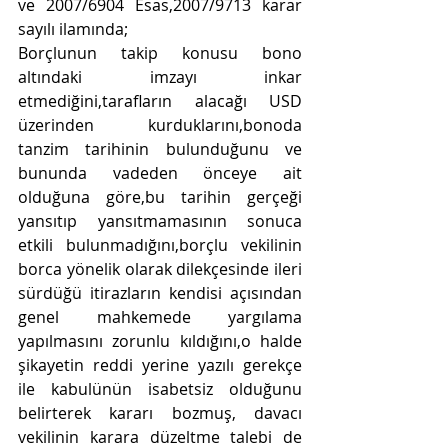
ve 2007/6904 Esas,2007/9713 karar 
sayılı ilamında;
Borçlunun takip konusu bono 
altındaki imzayı inkar 
etmediğini,tarafların alacağı USD 
üzerinden kurduklarını,bonoda 
tanzim tarihinin bulunduğunu ve 
bununda vadeden önceye ait 
olduğuna göre,bu tarihin gerçeği 
yansıtıp yansıtmamasının sonuca 
etkili bulunmadığını,borçlu vekilinin 
borca yönelik olarak dilekçesinde ileri 
sürdüğü itirazların kendisi açısından 
genel mahkemede yargılama 
yapılmasını zorunlu kıldığını,o halde 
şikayetin reddi yerine yazılı gerekçe 
ile kabulünün isabetsiz olduğunu 
belirterek kararı bozmuş, davacı 
vekilinin karara düzeltme talebi de 