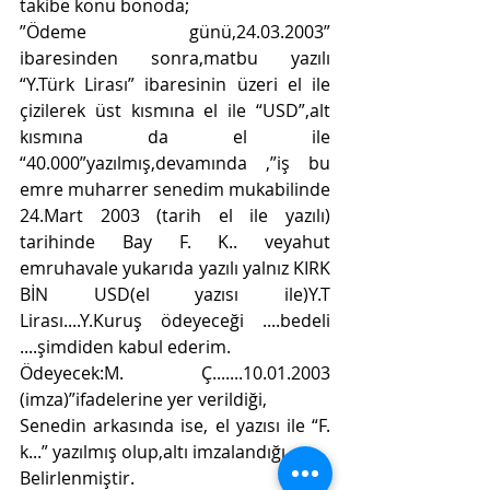
takibe konu bonoda;
”Ödeme günü,24.03.2003” 
ibaresinden sonra,matbu yazılı 
“Y.Türk Lirası” ibaresinin üzeri el ile 
çizilerek üst kısmına el ile “USD”,alt 
kısmına da el ile 
“40.000”yazılmış,devamında ,”iş bu 
emre muharrer senedim mukabilinde 
24.Mart 2003 (tarih el ile yazılı) 
tarihinde Bay F. K.. veyahut 
emruhavale yukarıda yazılı yalnız KIRK 
BİN USD(el yazısı ile)Y.T 
Lirası....Y.Kuruş ödeyeceği ....bedeli 
....şimdiden kabul ederim.
Ödeyecek:M. Ç.......10.01.2003 
(imza)”ifadelerine yer verildiği,
Senedin arkasında ise, el yazısı ile “F. 
k...” yazılmış olup,altı imzalandığı,
Belirlenmiştir.