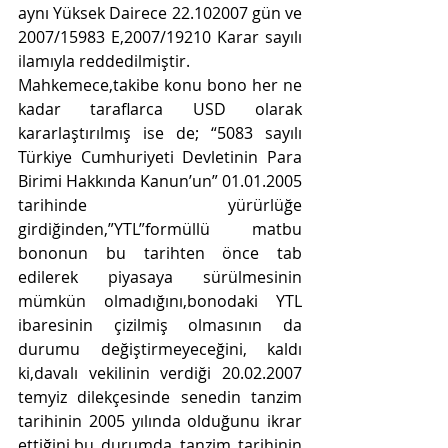
aynı Yüksek Dairece 22.102007 gün ve 
2007/15983 E,2007/19210 Karar sayılı 
ilamıyla reddedilmiştir.
Mahkemece,takibe konu bono her ne 
kadar taraflarca USD olarak 
kararlaştırılmış ise de; “5083 sayılı 
Türkiye Cumhuriyeti Devletinin Para 
Birimi Hakkında Kanun’un” 01.01.2005 
tarihinde yürürlüğe 
girdiğinden,”YTL”formüllü matbu 
bononun bu tarihten önce tab 
edilerek piyasaya sürülmesinin 
mümkün olmadığını,bonodaki YTL 
ibaresinin çizilmiş olmasının da 
durumu değiştirmeyeceğini, kaldı 
ki,davalı vekilinin verdiği 20.02.2007 
temyiz dilekçesinde senedin tanzim 
tarihinin 2005 yılında olduğunu ikrar 
ettiğini,bu durumda tanzim tarihinin 