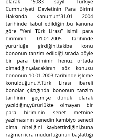
olarak “5083 sayılı Türkiye 
Cumhuriyeti Devletinin Para Birimi 
Hakkında Kanun’un”31.01 2004 
tarihinde kabul edildiğini,bu kanuna 
göre “Yeni Türk Lirası” isimli para 
biriminin 01.01.2005 tarihinde 
yürürlüğe girdiğini,takibe konu 
bononun tanzim edildiği sırada böyle 
bir para biriminin henüz ortada 
olmadığını,alacaklının söz konusu 
bononun 10.01.2003 tarihinde işleme 
konulduğunu,Y.Türk Lirası ibareli 
bonolar çıktığında bononun tanzim 
tarihinin geçmişe dönük olarak 
yazıldığını,yürürlükte olmayan bir 
para biriminin senet metnine 
yazılmasının senedin kambiyo senedi 
olma niteliğini kaybettirdiğini,buna 
rağmen icra müdürlüğünün başlattığı 