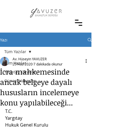
Yazı
Tüm Yazılar
Av. Hüseyin YAVUZER
Tüm Yazılar
25 Haz 2020
7 dakikada okunur
İcra mahkemesinde
Yargıtay Kararları
ancak belgeye dayalı
Güncel Haberler
hususların incelemeye
konu yapılabileceği...
T.C.
Yargıtay
Hukuk Genel Kurulu