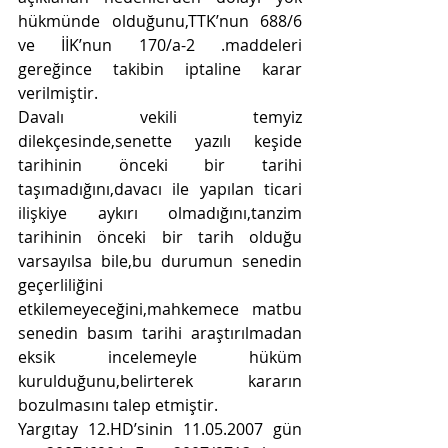
hükmünde olduğunu,TTK’nun 688/6 
ve İİK’nun 170/a-2 .maddeleri 
gereğince takibin iptaline karar 
verilmiştir.
Davalı vekili temyiz 
dilekçesinde,senette yazılı keşide 
tarihinin önceki bir tarihi 
taşımadığını,davacı ile yapılan ticari 
ilişkiye aykırı olmadığını,tanzim 
tarihinin önceki bir tarih olduğu 
varsayılsa bile,bu durumun senedin 
geçerliliğini 
etkilemeyeceğini,mahkemece matbu 
senedin basım tarihi araştırılmadan 
eksik incelemeyle hüküm 
kurulduğunu,belirterek kararın 
bozulmasını talep etmiştir.
Yargıtay 12.HD’sinin 11.05.2007 gün 