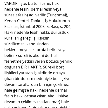
VARDIR. İşte, bu tür feshe, haklı 
nedenle fesih (derhal fesih veya 
süresiz fesih) adı verilir (Tunçomağ, 
Kenan-Centel, Tankut, İş Hukukunun 
Esasları, İstanbul 2008, 5. Bası, s. 204).
Haklı nedenle fesih hakkı, dürüstlük 
kuralları gereği iş ilişkisini 
sürdürmesi kendisinden 
beklenemeyecek tarafa belirli veya 
belirsiz süreli iş akdini derhal 
feshetme yetkisi veren bozucu yenilik 
doğuran BİR HAKTIR. Sürekli borç 
ilişkileri yaratan iş akdinde ortaya 
çıkan bir durum nedeniyle bu ilişkiye 
devam taraflardan biri için çekilmez 
hale gelmişse haklı nedenle derhal 
fesih hakkı ortaya çıkar. Akdi ilişkiye 
devamın çekilmez (katlanılmaz) hale 
gelip gelmediğinin ölçüsünü objektif 