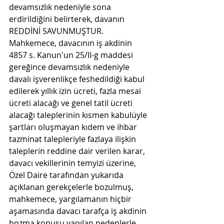
devamsızlık nedeniyle sona 
erdirildiğini belirterek, davanın 
REDDİNİ SAVUNMUŞTUR.
Mahkemece, davacının iş akdinin 
4857 s. Kanun'un 25/II-g maddesi 
gereğince devamsızlık nedeniyle 
davalı işverenlikçe feshedildiği kabul 
edilerek yıllık izin ücreti, fazla mesai 
ücreti alacağı ve genel tatil ücreti 
alacağı taleplerinin kısmen kabulüyle 
şartları oluşmayan kıdem ve ihbar 
tazminat talepleriyle fazlaya ilişkin 
taleplerin reddine dair verilen karar, 
davacı vekillerinin temyizi üzerine, 
Özel Daire tarafından yukarıda 
açıklanan gerekçelerle bozulmuş, 
mahkemece, yargılamanın hiçbir 
aşamasında davacı tarafça iş akdinin 
bozma konusu yapılan nedenlerle 