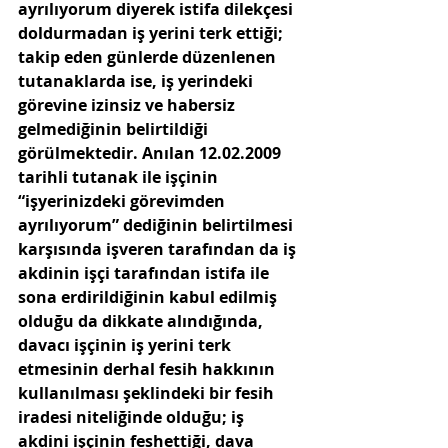
ayrılıyorum diyerek istifa dilekçesi 
doldurmadan iş yerini terk ettiği; 
takip eden günlerde düzenlenen 
tutanaklarda ise, iş yerindeki 
görevine izinsiz ve habersiz 
gelmediğinin belirtildiği 
görülmektedir. Anılan 12.02.2009 
tarihli tutanak ile işçinin 
“işyerinizdeki görevimden 
ayrılıyorum” dediğinin belirtilmesi 
karşısında işveren tarafından da iş 
akdinin işçi tarafından istifa ile 
sona erdirildiğinin kabul edilmiş 
olduğu da dikkate alındığında, 
davacı işçinin iş yerini terk 
etmesinin derhal fesih hakkının 
kullanılması şeklindeki bir fesih 
iradesi niteliğinde olduğu; iş 
akdini işçinin feshettiği, dava 