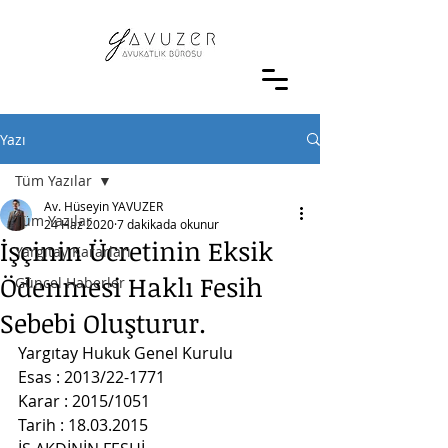
Yazı
Tüm Yazılar
Av. Hüseyin YAVUZER
Tüm Yazılar
24 Haz 2020
7 dakikada okunur
İşçinin Ücretinin Eksik
Yargıtay Kararları
Ödenmesi Haklı Fesih
Güncel Haberler
Sebebi Oluşturur.
Yargıtay Hukuk Genel Kurulu
Esas : 2013/22-1771
Karar : 2015/1051
Tarih : 18.03.2015