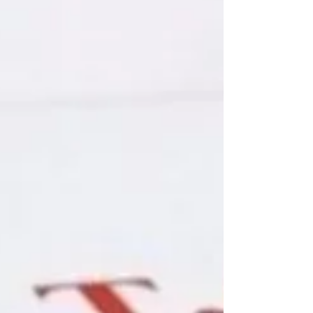
2020 yılı Adli Yargı Hakim ve
Savcı alımı için ilan yayımlandı.